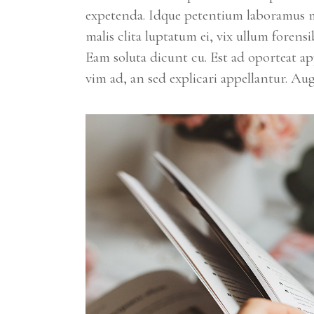
expetenda. Idque petentium laboramus me
malis clita luptatum ei, vix ullum forens
Eam soluta dicunt cu. Est ad oporteat a
vim ad, an sed explicari appellantur. Au