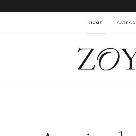
Life
Dec
HOME
CATEGO
Foo
Trav
Lifestyle
Insp
Decor Bl
Fas
Food Blo
Travel Bl
Inspirati
Fashion 