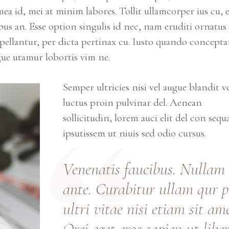
a id, mei at minim labores. Tollit ullamcorper ius cu, 
ibus an. Esse option singulis id nec, nam eruditi ornatus 
ppellantur, per dicta pertinax cu. Iusto quando concept
gue utamur lobortis vim ne.
Semper ultricies nisi vel augue blandit ve
luctus proin pulvinar del. Aenean
sollicitudin, lorem auci elit del con sequ
ipsutissem ut niuis sed odio cursus.
Vene
natis
faucibus. Nullam
ante. Curabitur
ullam qur p
ultri vitae nisi etiam sit ame
Orci eget eros sapien ut libe