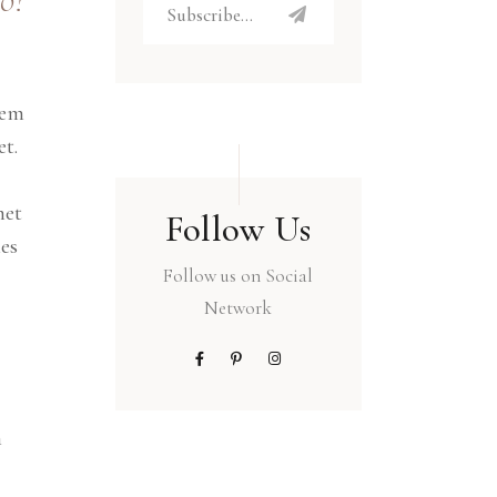
rem
et.
met
Follow Us
ies
Follow us on Social
Network
m