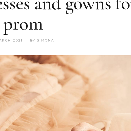
sses and gowns fo
prom
ARCH 2021
BY
SIMONA