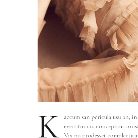
K
accum san pericula usu an, i
evertitur cu, conceptam const
Vix no prodesset complectitur