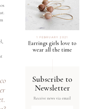
eos
at.
am
1 FEBRUARY 2021
l,
Earrings girls love to
wear all the time
at
Subscribe to
 co
Newsletter
er
t.
Receive news via email
ro?